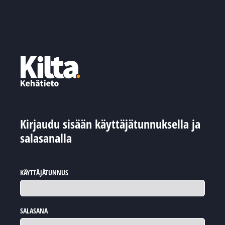
Kirjaudu sisään käyttäjätunnuksella ja
salasanalla
KÄYTTÄJÄTUNNUS
SALASANA