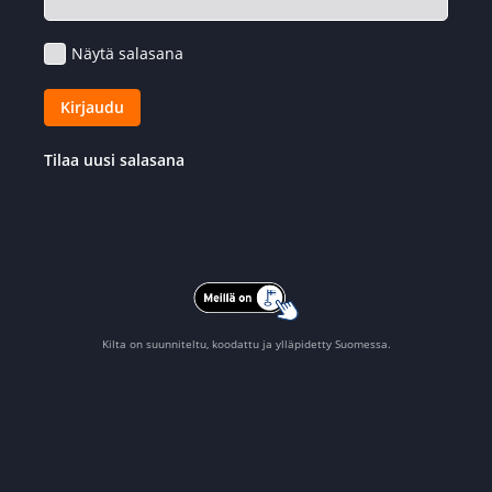
Näytä salasana
Kirjaudu
Tilaa uusi salasana
Kilta on suunniteltu, koodattu ja ylläpidetty Suomessa.